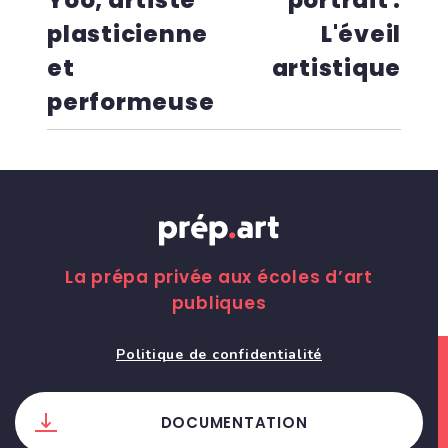
Yoo, artiste
portrait :
plasticienne
L'éveil
et
artistique
performeuse
La prépa privée aux écoles d’art
publiques
Politique de confidentialité
DOCUMENTATION