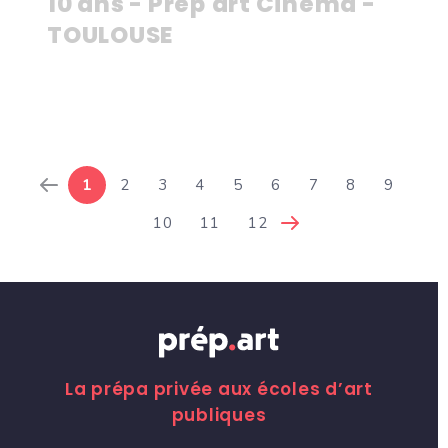
10 ans - Prep'art Cinéma -
TOULOUSE
1
2
3
4
5
6
7
8
9
10
11
12
La prépa privée aux écoles d’art
publiques