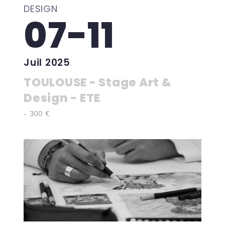
DESIGN
07-11
Juil 2025
TOULOUSE - Stage Art &
Design - ETE
- 300 €