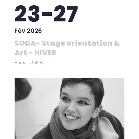
23-27
Fév 2026
SODA- Stage orientation &
Art - HIVER
Paris - 350 €