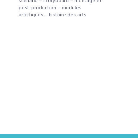
scénario – storyboard – montage et
post-production – modules
artistiques – histoire des arts