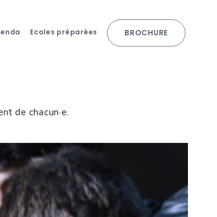
genda
Ecoles préparées
BROCHURE
ent de chacun·e.