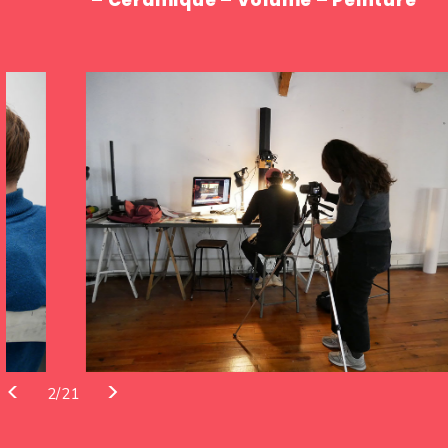
– Céramique – Volume – Peinture
<
>
3/21