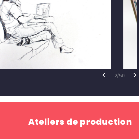
>
<
3/50
Ateliers de production