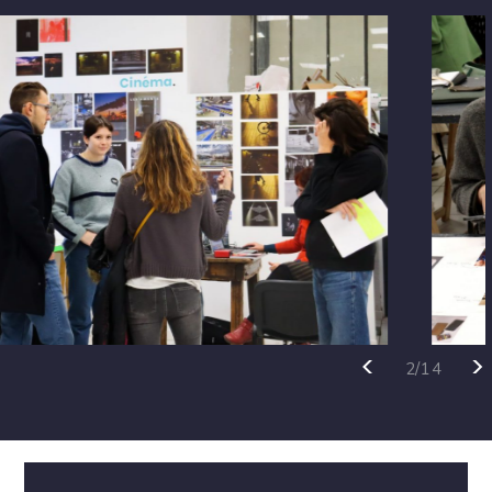
>
<
3/14