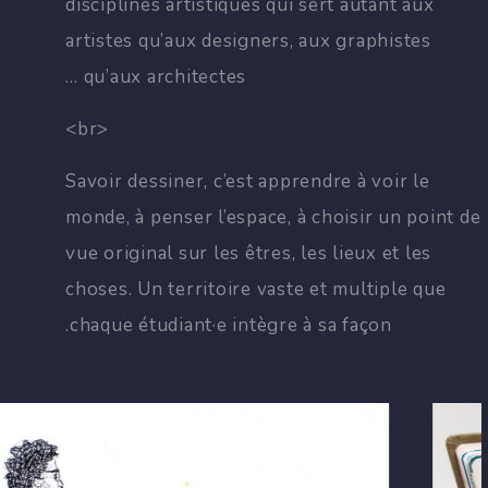
disciplines artistiques qui sert autant aux
artistes qu’aux designers, aux graphistes
qu’aux architectes …
<br>
Savoir dessiner, c’est apprendre à voir le
monde, à penser l’espace, à choisir un point de
vue original sur les êtres, les lieux et les
choses. Un territoire vaste et multiple que
chaque étudiant·e intègre à sa façon.