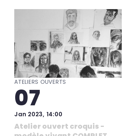
ATELIERS OUVERTS
07
Jan 2023, 14:00
Atelier ouvert croquis -
modèle vivant COMPLET