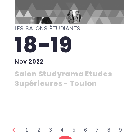
LES SALONS ÉTUDIANTS
18-19
Nov 2022
Salon Studyrama Etudes
Supérieures - Toulon
1
2
3
4
5
6
7
8
9