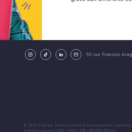
55 rue Francois Ara
20
Jan 2023
© 2025 Prép'art. Etablissement d'enseignement supérieur p
09:00 - 18:00
d'établissement 2986 / SIRET 398 189 068 000 24