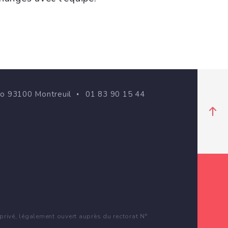
go 93100 Montreuil
01 83 90 15 44
rivé, légalement ouvert auprès du rectorat N°