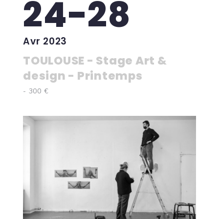
24-28
Avr 2023
TOULOUSE - Stage Art &
design - Printemps
- 300 €