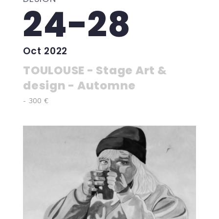
24-28
Oct 2022
TOULOUSE - Stage Art &
design - Automne
- 300 €