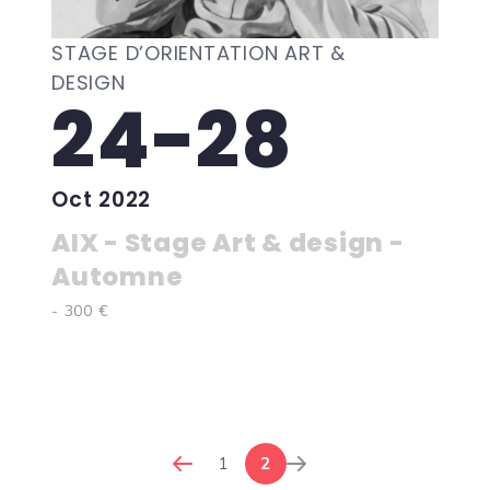
STAGE D’ORIENTATION ART &
DESIGN
24-28
Oct 2022
AIX - Stage Art & design -
Automne
- 300 €
1
2