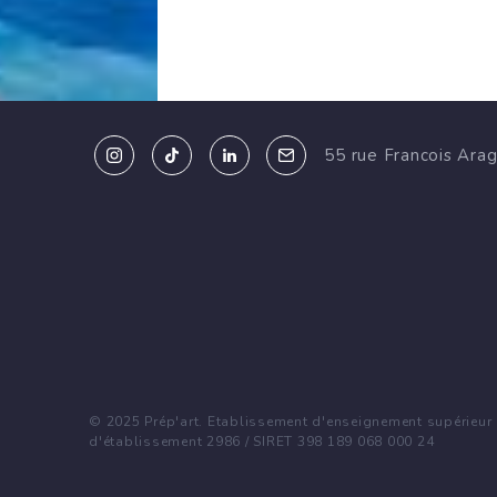
55 rue Francois Ara
23
Fév 2024
© 2025 Prép'art. Etablissement d'enseignement supérieur p
09:00 - 17:00
d'établissement 2986 / SIRET 398 189 068 000 24