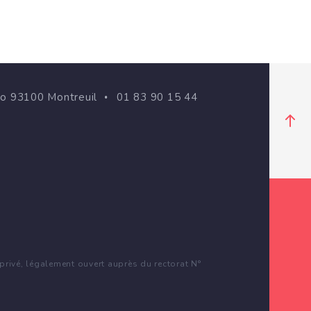
go 93100 Montreuil
01 83 90 15 44
rivé, légalement ouvert auprès du rectorat N°