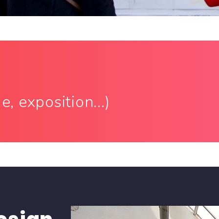
s
, exposition...)