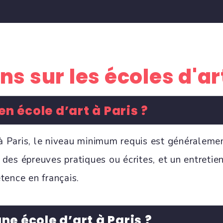
s sur les écoles d'ar
n école d’art à Paris ?
 à Paris, le niveau minimum requis est généraleme
, des épreuves pratiques ou écrites, et un entretie
tence en français.
e école d’art à Paris ?