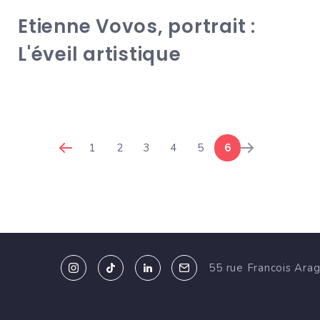
Etienne Vovos, portrait :
L'éveil artistique
1
2
3
4
5
6
55 rue Francois Ara