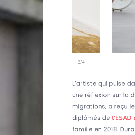
<
>
3/4
L’artiste qui puise 
une réflexion sur la 
migrations, a reçu l
diplômés de
l’ESAD 
famille en 2018
.
Dura