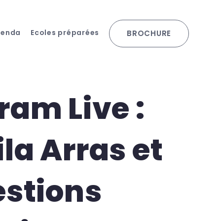
genda
Ecoles préparées
BROCHURE
ram Live :
la Arras et
estions