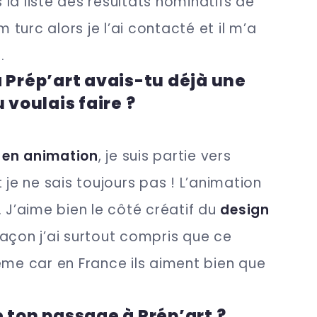
la liste des résultats nominatifs de
m turc alors je l’ai contacté et il m’a
le.
 Prép’art avais-tu déjà une
 voulais faire ?
é
en animation
, je suis partie vers
 je ne sais toujours pas ! L’animation
. J’aime bien le côté créatif du
design
façon j’ai surtout compris que ce
ème car en France ils aiment bien que
 ton passage à Prép’art ?