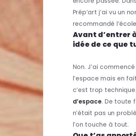
encore passée. Dans 
Prép’art j’ai vu un no
recommandé l’éco
Avant d’entrer à
idée de ce que tu
Non. J’ai commenc
l’espace mais en fait
c’est trop technique
d’espace
. De toute 
n’était pas un probl
l’on touche à tout.
Que t’as apporté