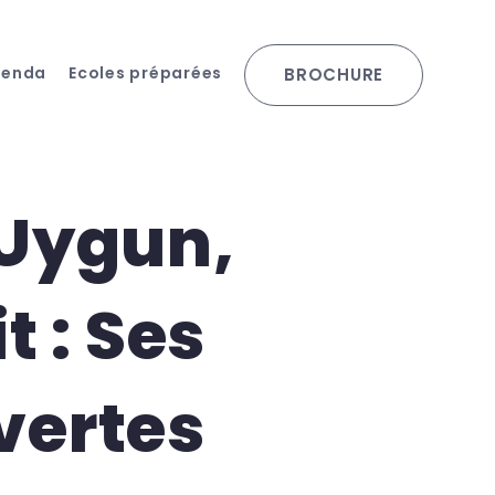
genda
Ecoles préparées
BROCHURE
 Uygun,
t : Ses
vertes