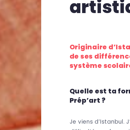
artist
Originaire d’Ist
de ses différenc
système scolair
Quelle est ta fo
Prép’art ?
Je viens d’Istanbul. 