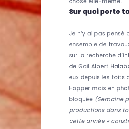
chose elle-même.
Sur quoi porte t
Je n’y ai pas pensé
ensemble de travaux j
sur la recherche d’i
de Gail Albert Halab
eux depuis les toits
Hopper mais en pho
bloquée
(Semaine pe
productions dans to
cette année « constr