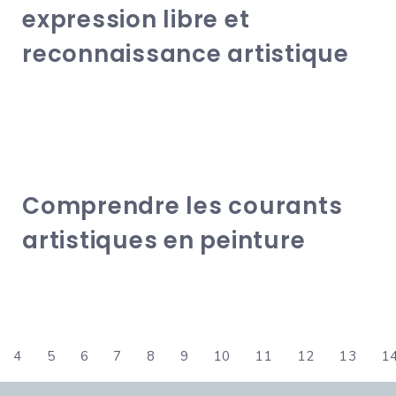
expression libre et
reconnaissance artistique
Comprendre les courants
artistiques en peinture
4
5
6
7
8
9
10
11
12
13
1