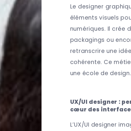
Le designer graphiq
éléments visuels po
numériques. Il crée d
packagings ou encore
retranscrire une idé
cohérente. Ce métier
une école de design
UX/UI designer : pe
cœur des interfac
L’UX/UI designer im