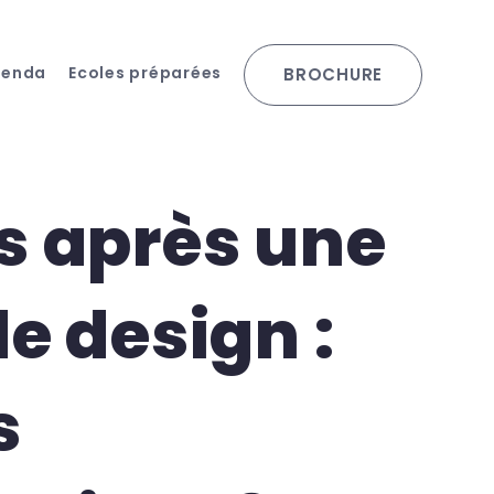
genda
Ecoles préparées
BROCHURE
s après une
de design :
s