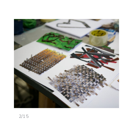
<
>
2/15