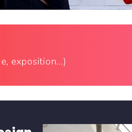
s
, exposition...)