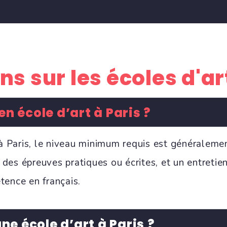
s sur les écoles d'ar
n école d’art à Paris ?
 à Paris, le niveau minimum requis est généraleme
, des épreuves pratiques ou écrites, et un entretie
tence en français.
e école d’art à Paris ?