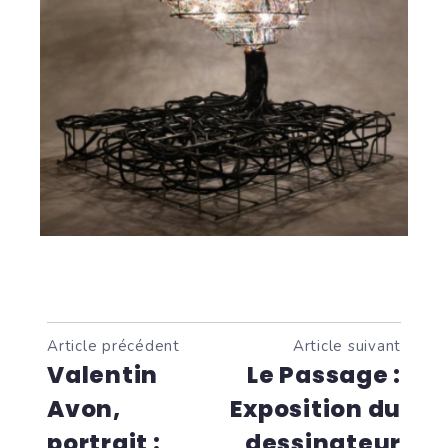
Article précédent
Article suivant
Valentin
Le Passage :
Avon,
Exposition du
portrait :
dessinateur