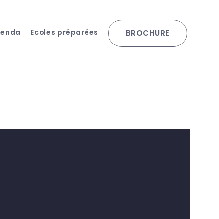
genda
Ecoles préparées
BROCHURE