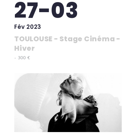
27-03
Fév 2023
TOULOUSE - Stage Cinéma -
Hiver
- 300 €