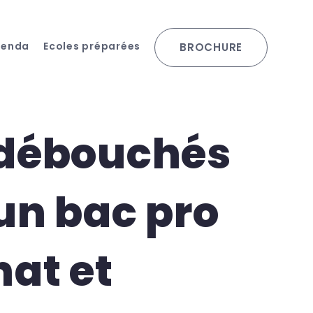
genda
Ecoles préparées
BROCHURE
 débouchés
un bac pro
nat et