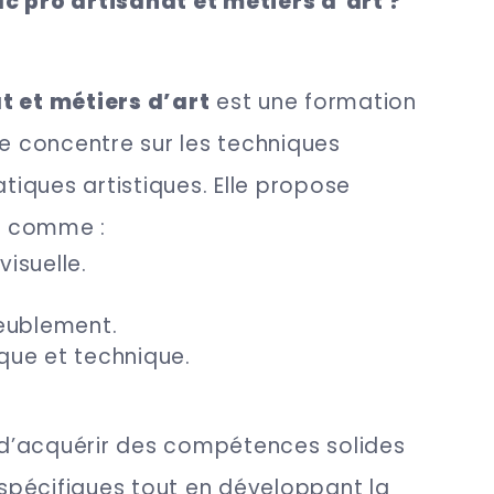
c pro artisanat et métiers d’art ?
t et métiers d’art
est une formation
se concentre sur les techniques
atiques artistiques. Elle propose
s, comme :
isuelle.
eublement.
ique et technique.
d’acquérir des compétences solides
pécifiques tout en développant la