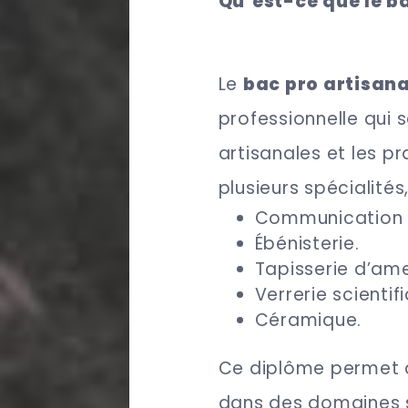
Qu’est-ce que le ba
Le
bac pro artisana
professionnelle qui 
artisanales et les pr
plusieurs spécialité
Communication v
Ébénisterie.
Tapisserie d’am
Verrerie scientif
Céramique.
Ce diplôme permet 
dans des domaines s