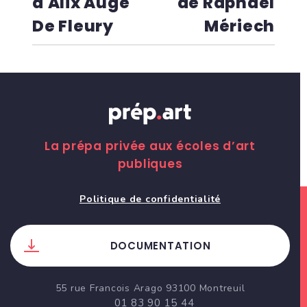
d'Alix Augé
de Raphaël
De Fleury
Mériech
La prépa privée aux écoles d’art
publiques
Politique de confidentialité
DOCUMENTATION
55 rue Francois Arago 93100 Montreuil
01 83 90 15 44