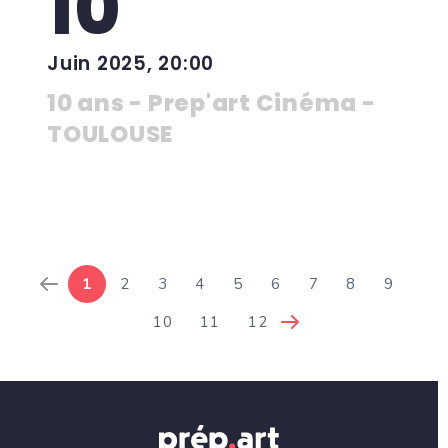
10
Juin 2025, 20:00
10 ans - Prep'art Cinéma -
TOULOUSE
1
2
3
4
5
6
7
8
9
10
11
12