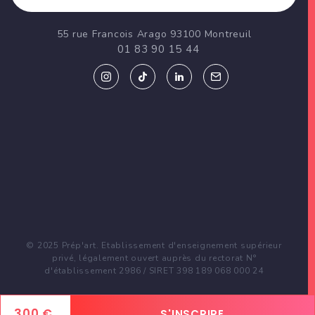
55 rue Francois Arago 93100 Montreuil
01 83 90 15 44
© 2025 Prép'art. Etablissement d'enseignement supérieur
privé, légalement ouvert auprès du rectorat N°
d'établissement 2986 / SIRET 398 189 068 000 24
300 €
S'INSCRIRE