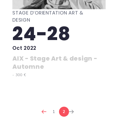
STAGE D’ORIENTATION ART &
DESIGN
24-28
Oct 2022
AIX - Stage Art & design -
Automne
- 300 €
1
2