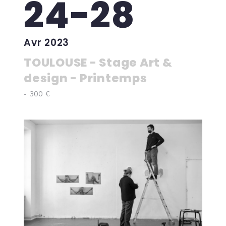
24-28
Avr 2023
TOULOUSE - Stage Art &
design - Printemps
- 300 €