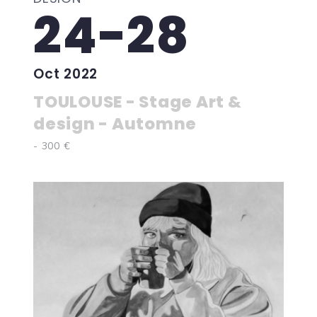
24-28
Oct 2022
TOULOUSE - Stage Art &
design - Automne
- 300 €