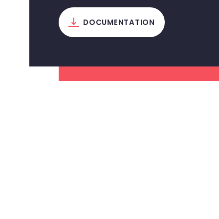
t
i
DOCUMENTATION
o
n
d
e
l
’