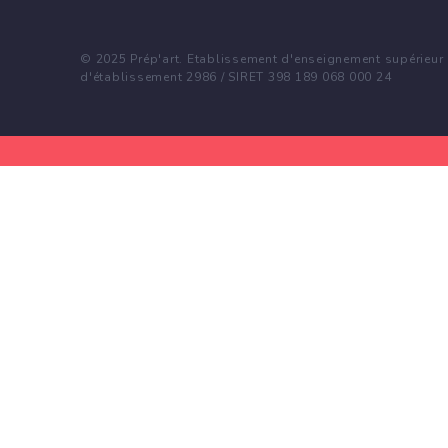
© 2025 Prép'art. Etablissement d'enseignement supérieur p
d'établissement 2986 / SIRET 398 189 068 000 24