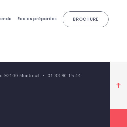
genda
Ecoles préparées
BROCHURE
go 93100 Montreuil
01 83 90 15 44