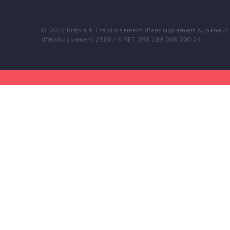
© 2025 Prép'art. Etablissement d'enseignement supérieur p
d'établissement 2986 / SIRET 398 189 068 000 24