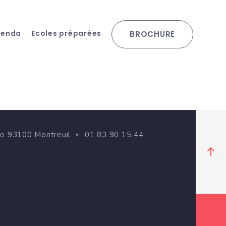
genda
Ecoles préparées
BROCHURE
go 93100 Montreuil
01 83 90 15 44