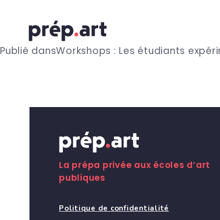
N
Publié dans
Workshops : Les étudiants expérim
a
v
i
g
La prépa privée aux écoles d’art
publiques
a
Politique de confidentialité