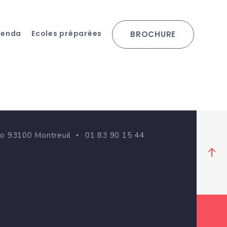
genda
Ecoles préparées
BROCHURE
go 93100 Montreuil
01 83 90 15 44