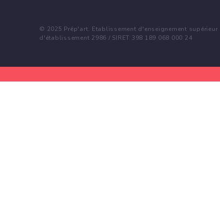
© 2025 Prép'art. Etablissement d'enseignement supérieur p
d'établissement 2986 / SIRET 398 189 068 000 24