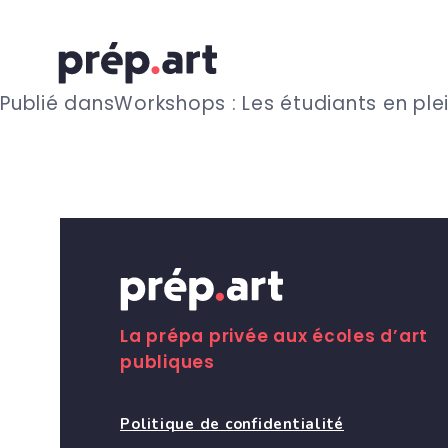
N
Publié dans
Workshops : Les étudiants en ple
a
v
i
g
La prépa privée aux écoles d’art
publiques
a
Politique de confidentialité