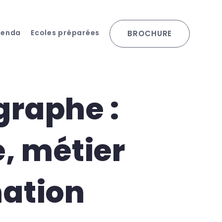
genda
Ecoles préparées
BROCHURE
raphe :
e, métier
ation