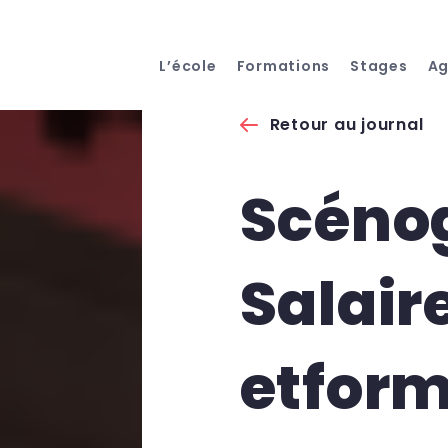
L’école
Formations
Stages
A
Retour au journal
Scénog
Salair
etform