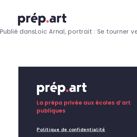
N
Publié dans
Loic Arnal, portrait : Se tourner v
a
v
i
g
La prépa privée aux écoles d’art
publiques
a
Politique de confidentialité