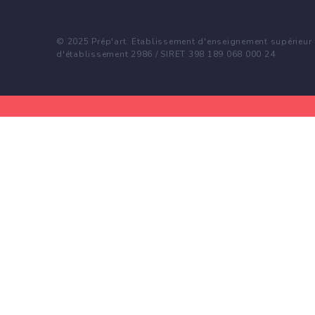
© 2025 Prép'art. Etablissement d'enseignement supérieur p
d'établissement 2986 / SIRET 398 189 068 000 24