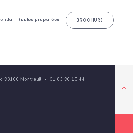
genda
Ecoles préparées
BROCHURE
go 93100 Montreuil
01 83 90 15 44