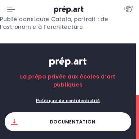
N
Publié dans
Laure Catala, portrait : de
l’astronomie à l’architecture
a
v
i
g
La prépa privée aux écoles d’art
a
publiques
t
Politique de confidentialité
i
o
DOCUMENTATION
n