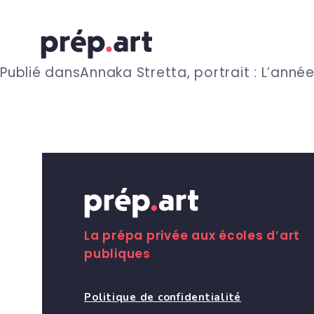
N
Publié dans
Annaka Stretta, portrait : L’année 
a
v
i
g
La prépa privée aux écoles d’art
publiques
a
Politique de confidentialité