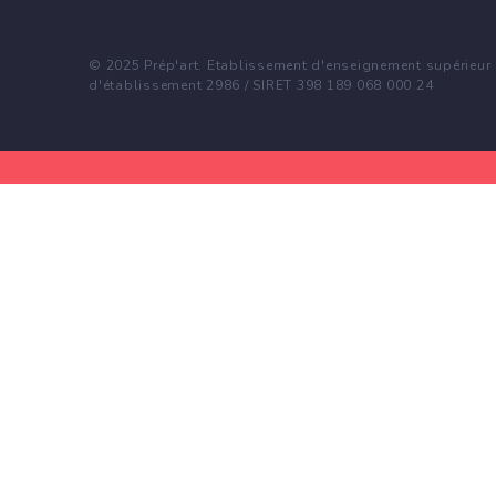
© 2025 Prép'art. Etablissement d'enseignement supérieur p
d'établissement 2986 / SIRET 398 189 068 000 24