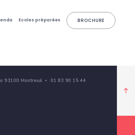
genda
Ecoles préparées
BROCHURE
go 93100 Montreuil
01 83 90 15 44