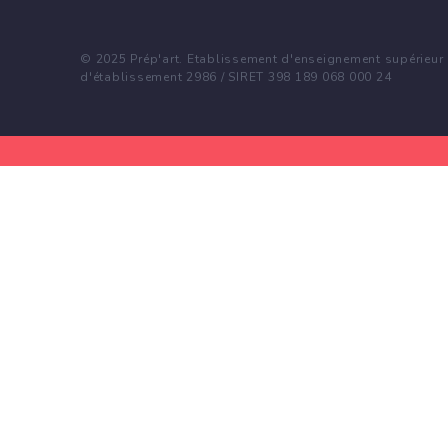
© 2025 Prép'art. Etablissement d'enseignement supérieur p
d'établissement 2986 / SIRET 398 189 068 000 24