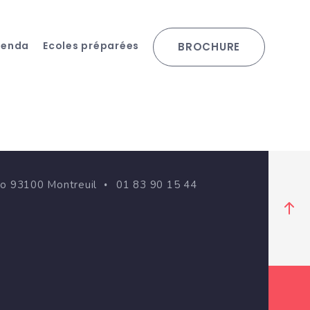
genda
Ecoles préparées
BROCHURE
go 93100 Montreuil
01 83 90 15 44