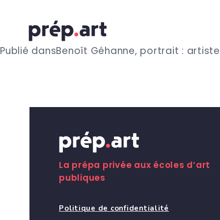
N
Publié dans
Benoît Géhanne, portrait : artist
a
v
i
g
La prépa privée aux écoles d’art
publiques
a
Politique de confidentialité