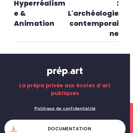
Hyperréalism
:
e &
L'archéologie
Animation
contemporai
ne
La prépa privée aux écoles d’art
publiques
Politique de confidentialité
DOCUMENTATION