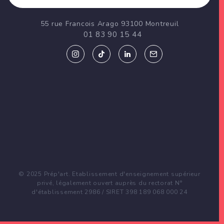
55 rue Francois Arago 93100 Montreuil
01 83 90 15 44
© 2025 Prép'art. Etablissement d'enseignement supérieur
privé, légalement ouvert auprès du rectorat N°
d'établissement 2986 / SIRET 398 189 068 000 24