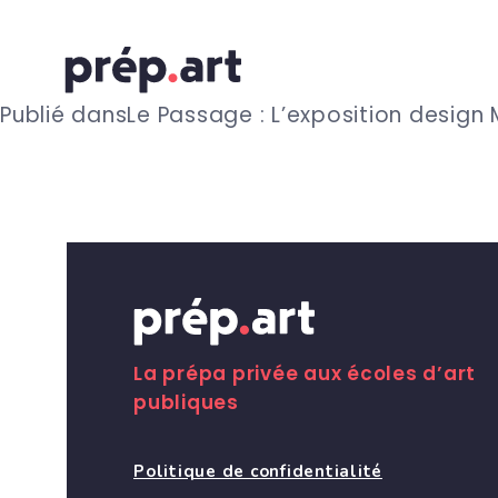
N
Publié dans
Le Passage : L’exposition design
a
v
i
g
La prépa privée aux écoles d’art
publiques
a
Politique de confidentialité