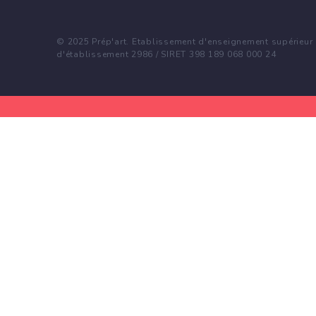
© 2025 Prép'art. Etablissement d'enseignement supérieur p
d'établissement 2986 / SIRET 398 189 068 000 24