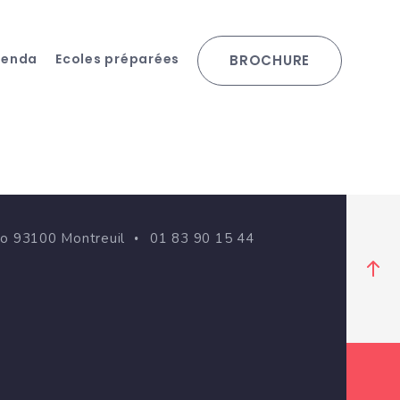
genda
Ecoles préparées
BROCHURE
go 93100 Montreuil
01 83 90 15 44