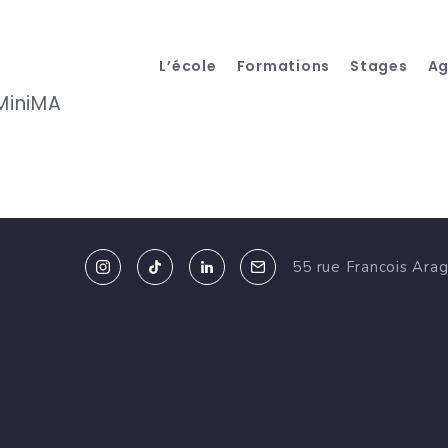
L’école
Formations
Stages
A
 MiniMA
55 rue Francois Ara