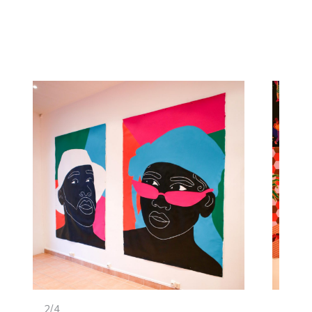
<
>
2/4