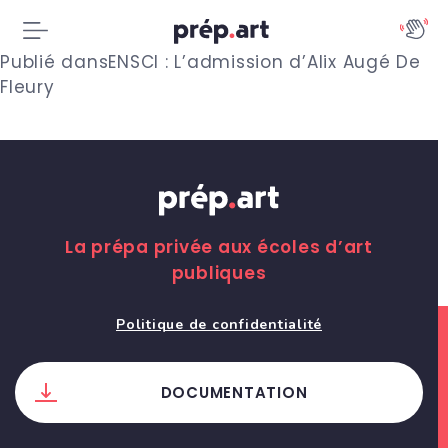
N
Publié dans
ENSCI : L’admission d’Alix Augé De
Fleury
a
v
i
g
La prépa privée aux écoles d’art
a
publiques
t
Politique de confidentialité
i
o
DOCUMENTATION
n