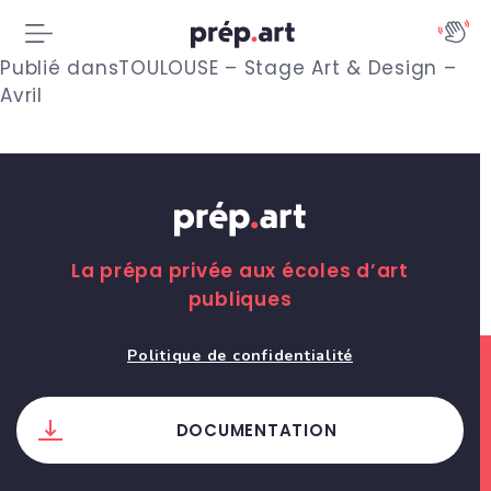
N
Publié dans
TOULOUSE – Stage Art & Design –
Avril
a
v
i
g
La prépa privée aux écoles d’art
a
publiques
t
Politique de confidentialité
i
o
DOCUMENTATION
n