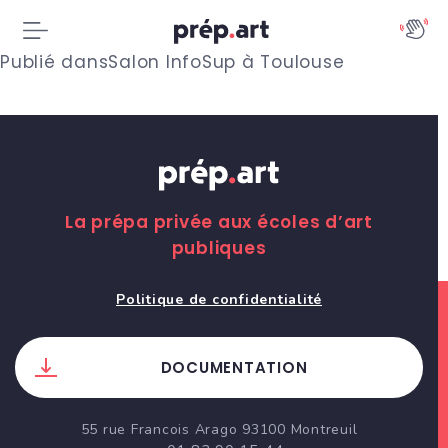
N
Publié dans
Salon InfoSup à Toulouse
a
v
i
g
La prépa privée aux écoles d’art
publiques
a
t
Politique de confidentialité
i
DOCUMENTATION
o
n
55 rue Francois Arago 93100 Montreuil