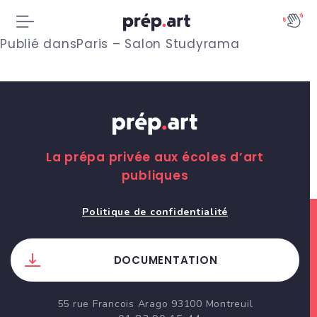
N
Publié dans
Paris – Salon Studyrama
a
v
i
g
La prépa privée aux écoles d’art
publiques
a
t
Politique de confidentialité
i
DOCUMENTATION
o
n
55 rue Francois Arago 93100 Montreuil