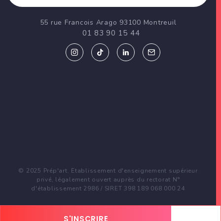
55 rue Francois Arago 93100 Montreuil
01 83 90 15 44
© 2025 Prép'art. Etablissement d'enseignement supérieur
privé, légalement ouvert auprès du rectorat N°
d'établissement 2986 / SIRET 398 189 068 000 24
S'INSCRIRE