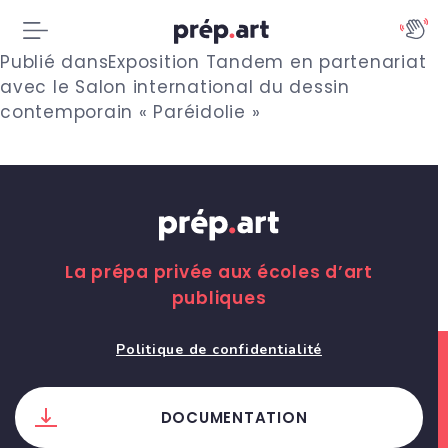
N
Publié dans
Exposition Tandem en partenariat
avec le Salon international du dessin
a
contemporain « Paréidolie »
v
i
g
a
La prépa privée aux écoles d’art
publiques
t
i
Politique de confidentialité
o
DOCUMENTATION
n