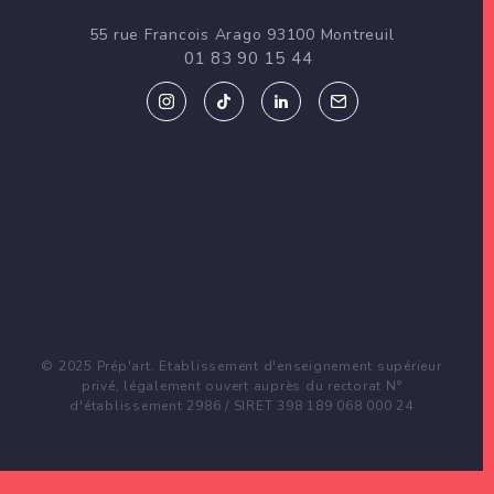
d
55 rue Francois Arago 93100 Montreuil
e
01 83 90 15 44
l
’
a
r
t
i
c
© 2025 Prép'art. Etablissement d'enseignement supérieur
privé, légalement ouvert auprès du rectorat N°
l
d'établissement 2986 / SIRET 398 189 068 000 24
e