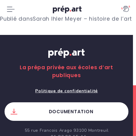
N
Publié dans
Sarah Ihler Meyer – histoire de l’art
a
v
i
g
La prépa privée aux écoles d’art
publiques
a
t
Politique de confidentialité
i
DOCUMENTATION
o
n
55 rue Francois Arago 93100 Montreuil