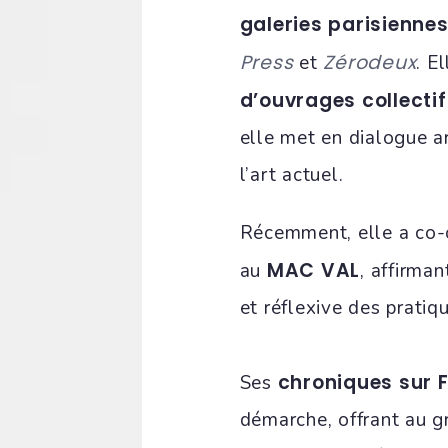
galeries parisienne
Press
Zérodeux
et
. E
d’ouvrages collectif
elle met en dialogue a
l’art actuel.
Récemment, elle a co-o
MAC VAL
au
, affirma
et réflexive des pratiq
chroniques sur 
Ses
démarche, offrant au g