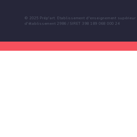
© 2025 Prép'art. Etablissement d'enseignement supérieur p
d'établissement 2986 / SIRET 398 189 068 000 24