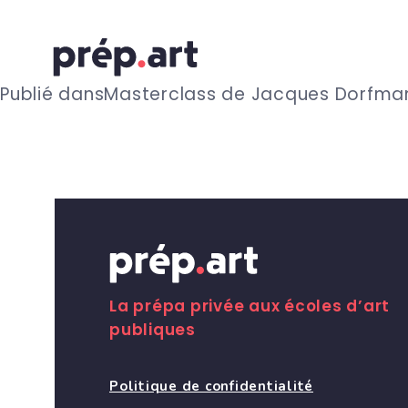
N
Publié dans
Masterclass de Jacques Dorfman
a
v
i
g
La prépa privée aux écoles d’art
publiques
a
Politique de confidentialité