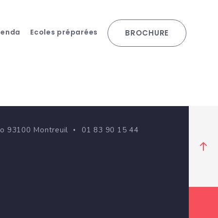
genda
Ecoles préparées
BROCHURE
go 93100 Montreuil
01 83 90 15 44