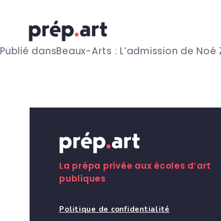
N
Publié dans
Beaux-Arts : L’admission de Noé
a
v
i
g
La prépa privée aux écoles d’art
publiques
a
Politique de confidentialité