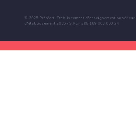
© 2025 Prép'art. Etablissement d'enseignement supérieur p
d'établissement 2986 / SIRET 398 189 068 000 24