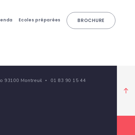
genda
Ecoles préparées
BROCHURE
go 93100 Montreuil
01 83 90 15 44