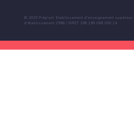
© 2025 Prép'art. Etablissement d'enseignement supérieur p
d'établissement 2986 / SIRET 398 189 068 000 24