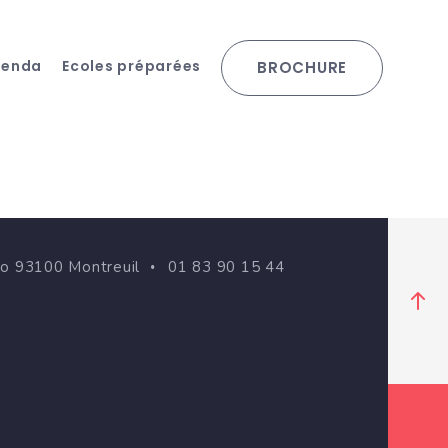
genda
Ecoles préparées
BROCHURE
go 93100 Montreuil
01 83 90 15 44