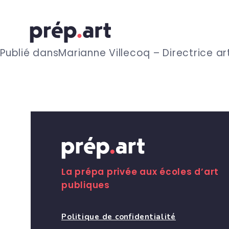
N
Publié dans
Marianne Villecoq – Directrice art
a
v
i
g
La prépa privée aux écoles d’art
publiques
a
Politique de confidentialité