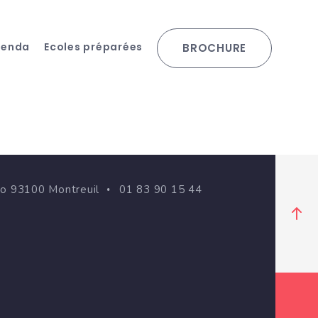
genda
Ecoles préparées
BROCHURE
go 93100 Montreuil
01 83 90 15 44