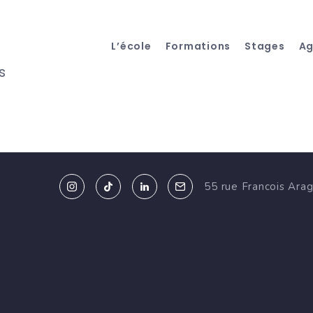
L’école
Formations
Stages
A
s
55 rue Francois Ara