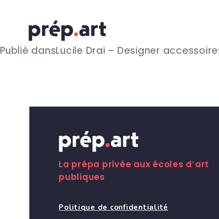
N
Publié dans
Lucile Drai – Designer accessoire
a
v
i
g
La prépa privée aux écoles d’art
publiques
a
Politique de confidentialité