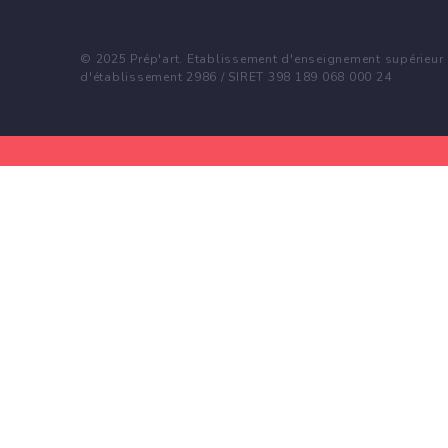
© 2025 Prép'art. Etablissement d'enseignement supérieur p
d'établissement 2986 / SIRET 398 189 068 000 24