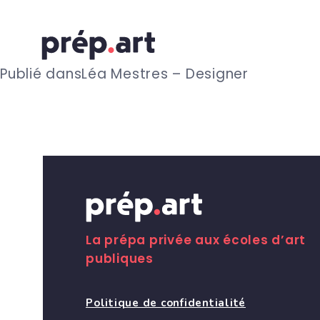
N
Publié dans
Léa Mestres – Designer
a
v
i
g
La prépa privée aux écoles d’art
publiques
a
Politique de confidentialité