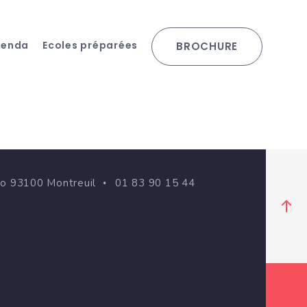
genda
Ecoles préparées
BROCHURE
go 93100 Montreuil
01 83 90 15 44