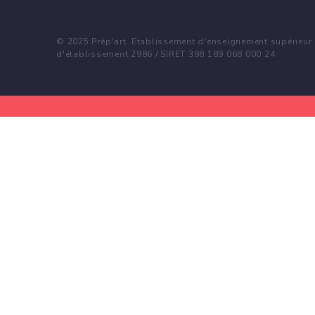
© 2025 Prép'art. Etablissement d'enseignement supérieur p
d'établissement 2986 / SIRET 398 189 068 000 24