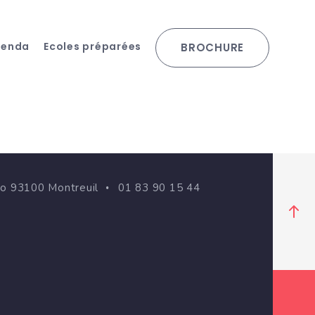
genda
Ecoles préparées
BROCHURE
go 93100 Montreuil
01 83 90 15 44