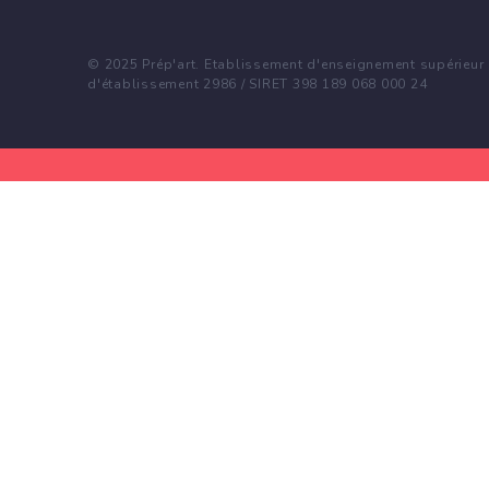
© 2025 Prép'art. Etablissement d'enseignement supérieur p
d'établissement 2986 / SIRET 398 189 068 000 24