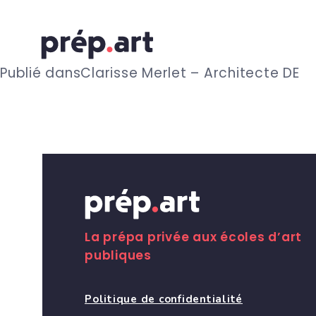
N
Publié dans
Clarisse Merlet – Architecte DE
a
v
i
g
La prépa privée aux écoles d’art
publiques
a
Politique de confidentialité