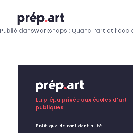
N
Publié dans
Workshops : Quand l’art et l’écol
a
v
i
g
La prépa privée aux écoles d’art
publiques
a
Politique de confidentialité