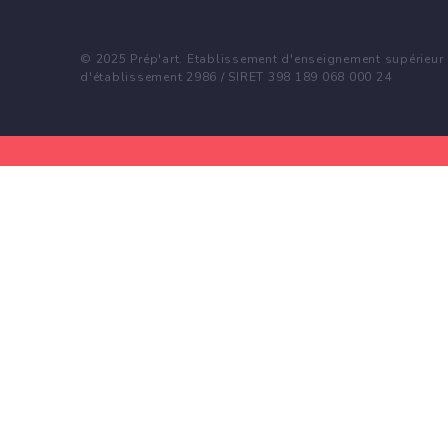
© 2025 Prép'art. Etablissement d'enseignement supérieur p
d'établissement 2986 / SIRET 398 189 068 000 24