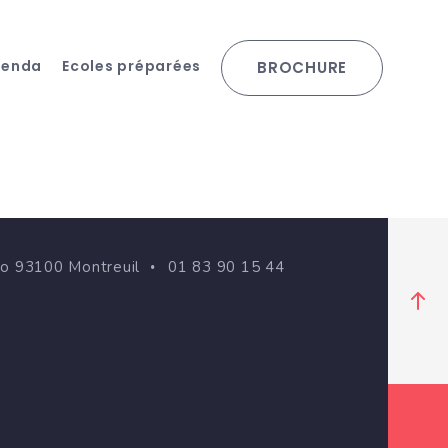
genda
Ecoles préparées
BROCHURE
go 93100 Montreuil
01 83 90 15 44